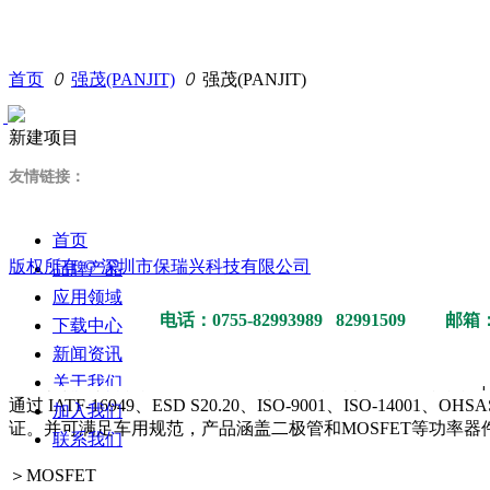
全部产品
首页
ꄲ
强茂(PANJIT)
ꄲ
强茂(PANJIT)
新建项目
넳
넲
友情
链
接：
首页
版权所有 ©
深圳市保瑞兴科技有限公司
品牌产品
应用领域
邮箱：s
电话：0755-82993989 82991509
下载中心
强茂(PANJIT)
新闻资讯
关于我们
强茂股份有限公司1986年5月成立于台湾，为股票上市公司，并
通过 IATF-16949、ESD S20.20、ISO-9001、ISO-14001、OH
加入我们
证。并可满足车用规范，产品涵盖二极管和MOSFET等功率器
联系我们
＞MOSFET