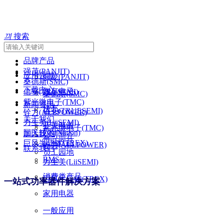
끠
搜索
首页
品牌产品
强茂(PANJIT)
应用领域
强茂(PANJIT)
桑德斯(SMC)
下载中心
汽车电子
信安(TRUSEMI)
桑德斯(SMC)
紫光微电子(TMC)
新闻资讯
快充
信安(TRUESEMI)
铨力(ALLPOWER)
关于我们
力生美(LiiSEMI)
开关电源
紫光微电子(TMC)
国民技术(Nation)
加入我们
公司简介
工业产品
巨风半导体(TREX)
铨力(ALLPOWER)
联系我们
员工园地
BMS
力生美(LiiSEMI)
消费类产品
巨风半导体(TREX)
一站式功率器件解决方案
家用电器
一般应用